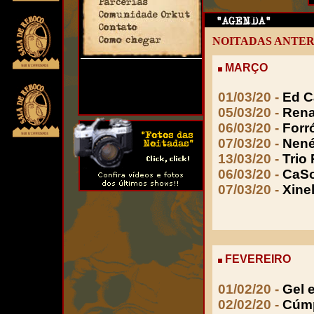
NOITADAS ANTER
MARÇO
01/03/20 -
Ed C
05/03/20 -
Rena
06/03/20 -
Forr
Rua Gregorio Junior, 264, Cordeiro,
Recife, Pernambuco, Fone: 81-
07/03/20 -
Nené
3228.7052
13/03/20 -
Trio
06/03/20 -
CaS
07/03/20 -
Xine
FEVEREIRO
01/02/20 -
Gel 
02/02/20 -
Cúmp