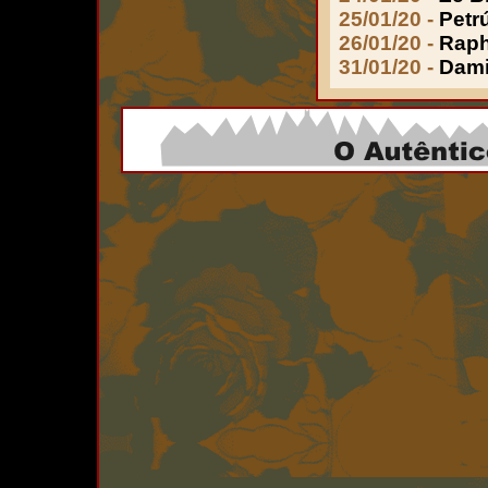
25/01/20 -
Petr
26/01/20 -
Raph
31/01/20 -
Dami